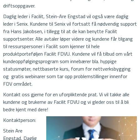
driftsoppgaver.
Daglig leder i Facilit, Stein-Are Engstad vil også være daglig
leder i Senix. Kundene til Senix vil fortsatt få nødvendig support
fra Hans Jakobsen, i tillegg til at de kan benytte Facilit
supportsenter. Alle avtaler løper videre og kundene får tilgang
til ressurspersoner i Facilit som kjenner til hele
produktporteføljen Facilit FDVU. Kundene vil få tilbud om vårt
kundeoppfølgingsprogram som innebærer bla. hyppige
statusmøter, nettbaserte kurs, forum for nettverksbygging
og gratis webinarer som tar opp problemstillinger innenfor
FDV området.
Kontakt oss gjerne for en uforpliktende prat. Vi vil takke alle
kundene og brukerne av Facilit FDVU og vi gleder oss til å bli
bedre kjent med dere!
Kontaktperson:
Stein Are
Engstad, Daglig