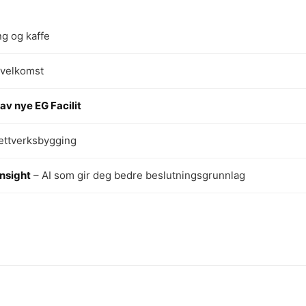
ng og kaffe
 velkomst
av nye EG Facilit
ettverksbygging
Insight
– AI som gir deg bedre beslutningsgrunnlag