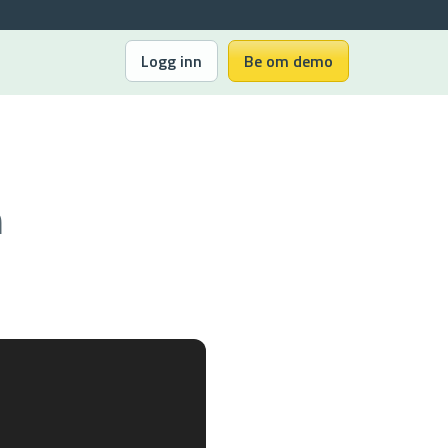
Logg inn
Be om demo
n