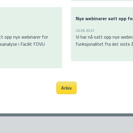
Nye webinarer satt opp fo
26.09.2023
tt opp nye webinarer for
Vi har nå satt opp nye webina
sanalyse i Facilit FDVU
funksjonalitet fra det siste 
Arkiv