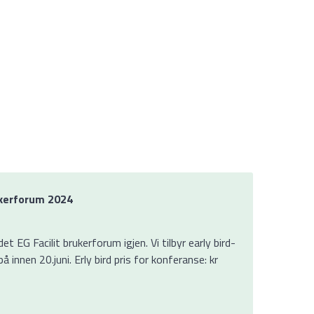
ukerforum 2024
t EG Facilit brukerforum igjen. Vi tilbyr early bird-
 innen 20.juni. Erly bird pris for konferanse: kr