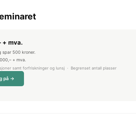
seminaret
– + mva.
og spar 500 kroner.
3 000,– + mva.
esjoner samt forfriskninger og lunsj · Begrenset antall plasser
g på →