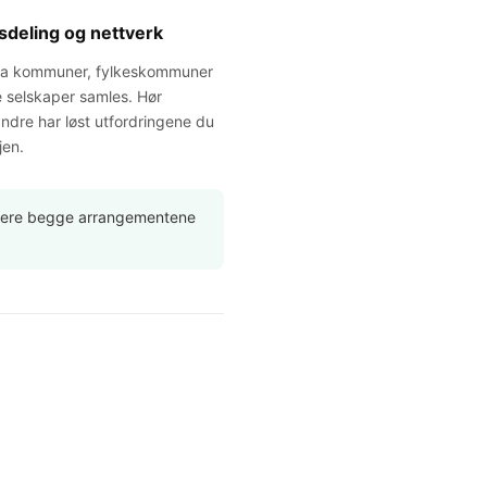
sdeling og nettverk
fra kommuner, fylkeskommuner
e selskaper samles. Hør
ndre har løst utfordringene du
jen.
binere begge arrangementene