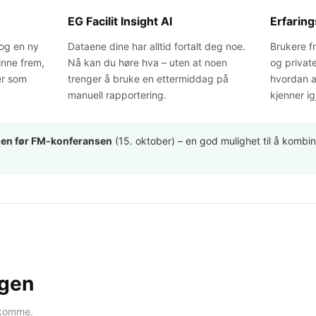
EG Facilit Insight AI
Erfaring
 og en ny
Dataene dine har alltid fortalt deg noe.
Brukere 
inne frem,
Nå kan du høre hva – uten at noen
og privat
er som
trenger å bruke en ettermiddag på
hvordan a
manuell rapportering.
kjenner ig
en før FM-konferansen
(15. oktober) – en god mulighet til å kom
agen
ekomme.