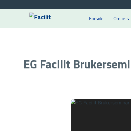
Gå
til
innhold
Forside
Om oss
EG Facilit Brukersem